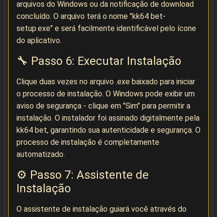
arquivos do Windows ou da notificação de download
concluído. O arquivo terá o nome "kk64 bet-
setup.exe" e será facilmente identificável pelo ícone
do aplicativo.
🔧 Passo 6: Executar Instalação
Clique duas vezes no arquivo .exe baixado para iniciar
o processo de instalação. O Windows pode exibir um
aviso de segurança - clique em "Sim" para permitir a
instalação. O instalador foi assinado digitalmente pela
kk64 bet, garantindo sua autenticidade e segurança. O
processo de instalação é completamente
automatizado.
⚙️ Passo 7: Assistente de
Instalação
O assistente de instalação guiará você através do