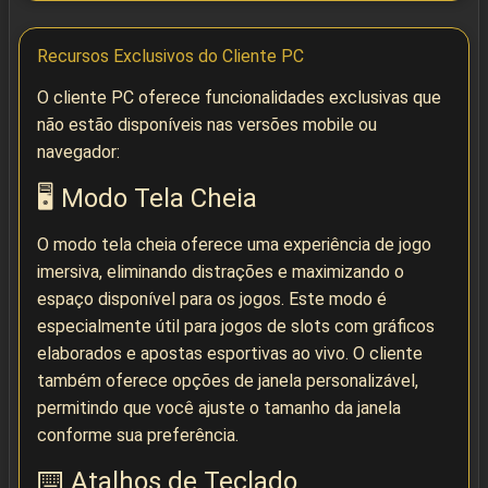
Recursos Exclusivos do Cliente PC
O cliente PC oferece funcionalidades exclusivas que
não estão disponíveis nas versões mobile ou
navegador:
🖥️ Modo Tela Cheia
O modo tela cheia oferece uma experiência de jogo
imersiva, eliminando distrações e maximizando o
espaço disponível para os jogos. Este modo é
especialmente útil para jogos de slots com gráficos
elaborados e apostas esportivas ao vivo. O cliente
também oferece opções de janela personalizável,
permitindo que você ajuste o tamanho da janela
conforme sua preferência.
⌨️ Atalhos de Teclado