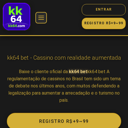
ENTRAR
REGISTRO R$+9~99
🎰 Jogos
Slot
kk64 bet - Cassino com realidade aumentada
Baixe o cliente oficial da
kk64 bet
kk64 bet A
Cassino
regulamentação de cassinos no Brasil tem sido um tema
de debate nos últimos anos, com muitos defendendo a
Fortune
legalização para aumentar a arrecadação e o turismo no
país.
Jogos
REGISTRO R$+9~99
Game