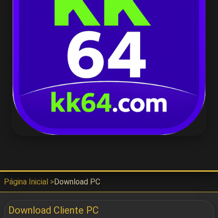
Instalar
🌐 Social & Contato
📱 Telegram
📘 Facebook
Página Inicial
Download PC
Download Cliente PC