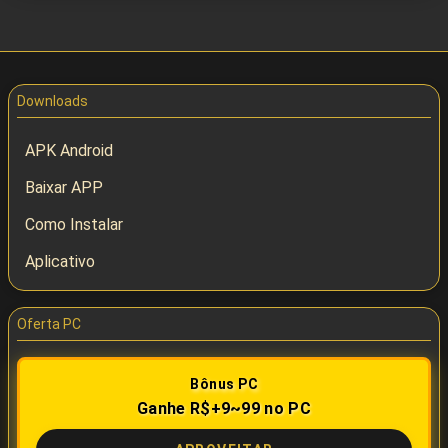
Downloads
APK Android
Baixar APP
Como Instalar
Aplicativo
Oferta PC
Bônus PC
Ganhe R$+9~99 no PC