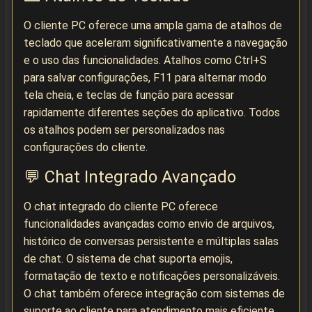
O cliente PC oferece uma ampla gama de atalhos de
teclado que aceleram significativamente a navegação
e o uso das funcionalidades. Atalhos como Ctrl+S
para salvar configurações, F11 para alternar modo
tela cheia, e teclas de função para acessar
rapidamente diferentes seções do aplicativo. Todos
os atalhos podem ser personalizados nas
configurações do cliente.
💬 Chat Integrado Avançado
O chat integrado do cliente PC oferece
funcionalidades avançadas como envio de arquivos,
histórico de conversas persistente e múltiplas salas
de chat. O sistema de chat suporta emojis,
formatação de texto e notificações personalizáveis.
O chat também oferece integração com sistemas de
suporte ao cliente para atendimento mais eficiente.