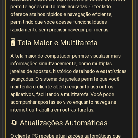
permite ações muito mais acuradas. O teclado
oferece atalhos rápidos e navegação eficiente,
permitindo que você acesse funcionalidades
rapidamente sem precisar navegar por menus.
🖥️ Tela Maior e Multitarefa
A tela maior do computador permite visualizar mais
informações simultaneamente, como múltiplas
janelas de apostas, histórico detalhado e estatísticas
avançadas. O sistema de janelas permite que você
mantenha o cliente aberto enquanto usa outros
aplicativos, facilitando a multitarefa. Você pode
acompanhar apostas ao vivo enquanto navega na
internet ou trabalha em outras tarefas.
🔄 Atualizações Automáticas
O cliente PC recebe atualizações automáticas que