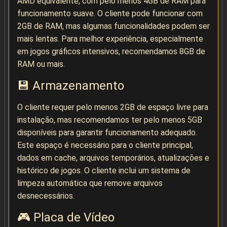
AMD equivalente, com pelo menos 4GB de RAM para
funcionamento suave. O cliente pode funcionar com
2GB de RAM, mas algumas funcionalidades podem ser
mais lentas. Para melhor experiência, especialmente
em jogos gráficos intensivos, recomendamos 8GB de
RAM ou mais.
💾 Armazenamento
O cliente requer pelo menos 2GB de espaço livre para
instalação, mas recomendamos ter pelo menos 5GB
disponíveis para garantir funcionamento adequado.
Este espaço é necessário para o cliente principal,
dados em cache, arquivos temporários, atualizações e
histórico de jogos. O cliente inclui um sistema de
limpeza automática que remove arquivos
desnecessários.
🎮 Placa de Vídeo