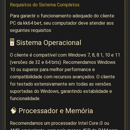
Requisitos do Sistema Completos
Para garantir o funcionamento adequado do cliente
PC da kk64 bet, seu computador deve atender aos
seguintes requisitos:
🖥️ Sistema Operacional
O cliente é compatível com Windows 7, 8, 8.1, 10 e 11
(versões de 32 e 64 bits). Recomendamos Windows
10 ou superior para melhor performance e
compatibilidade com recursos avançados. O cliente
foi testado extensivamente em todas as versões
suportadas do Windows, garantindo estabilidade e
funcionalidade.
🧠 Processador e Memória
Recomendamos um processador Intel Core i3 ou