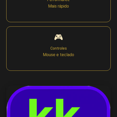
Mais rápido
Bet
Win
🎮
APP
Controles
Mouse e teclado
📱 Download
APK
Download
Baixar